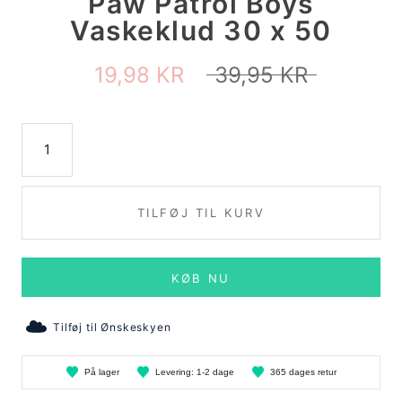
Paw Patrol Boys
Vaskeklud 30 x 50
19,98 KR
39,95 KR
TILFØJ TIL KURV
KØB NU
Tilføj til Ønskeskyen
På
lager
Levering:
1-2 dage
365 dages
retur