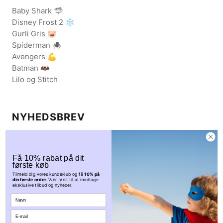
Baby Shark 🦈
Disney Frost 2 ❄️
Gurli Gris 🐷
Spiderman 🕷️
Avengers 💪
Batman 🦇
Lilo og Stitch
NYHEDSBREV
Få eksklusive rabatkoder og nys om udsalgskampagner.
Tilmeld dig vores nyhedsbrev her.
Få 10% rabat på dit
første køb
Tilmeld dig vores kundeklub og få
10% på
din første ordre.
Vær først til at modtage
eksklusive tilbud og nyheder.
TILMELD