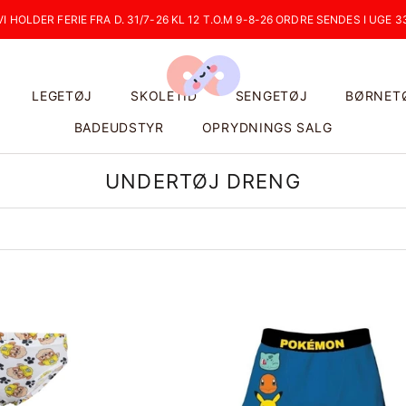
VI HOLDER FERIE FRA D. 31/7-26 KL 12 T.O.M 9-8-26 ORDRE SENDES I UGE 3
LEGETØJ
SKOLETID
SENGETØJ
BØRNET
BADEUDSTYR
OPRYDNINGS SALG
UNDERTØJ DRENG