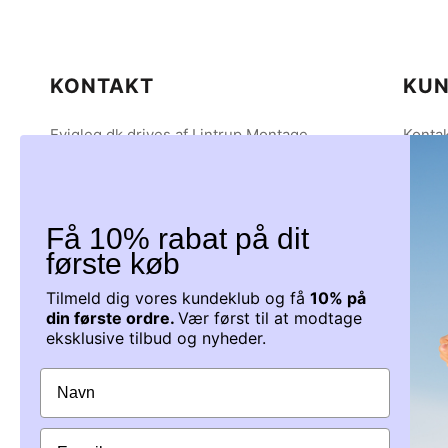
KONTAKT
KUN
Evigleg.dk drives af Lintrup Montage
Kontak
ApS
Om os
CVR 38894285
Betal
Tingvej 7
Hande
6630 Rødding
Person
Få 10% rabat på dit
Tlf: 61 40 40 19
Lever
første køb
Mail: info@evigleg.dk
Servic
Tilmeld dig vores kundeklub og få
10% på
Tilbag
din første ordre.
Vær først til at modtage
Du kan kontakte os på tlf.: 61404019
eksklusive tilbud og nyheder.
Mandag - Torsdag 9-15 Fredag 9-12
Fødev
Eller på mail Info@evigleg.dk, som vi
besvarer inden for 24
timer i hverdagen