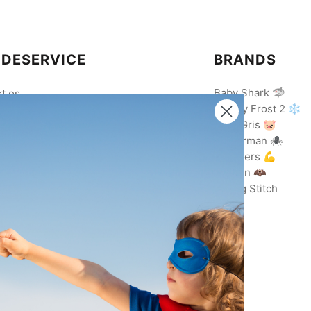
DESERVICE
BRANDS
Baby Shark 🦈
t os
Disney Frost 2 ❄️
Gurli Gris 🐷
ing med EAN
Spiderman 🕷️
lsbetingelser
Avengers 💪
data politik
Batman 🦇
ing/Returnering
Lilo og Stitch
evilkår
ebetalingspolitik
arestyrelsen