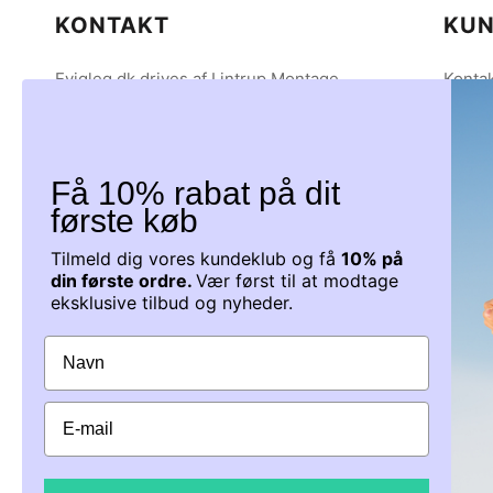
KONTAKT
KUN
Evigleg.dk drives af Lintrup Montage
Kontak
ApS
Om os
CVR 38894285
Betal
Tingvej 7
Hande
6630 Rødding
Person
Få 10% rabat på dit
Tlf: 61 40 40 19
Lever
første køb
Mail: info@evigleg.dk
Servic
Tilmeld dig vores kundeklub og få
10% på
Tilbag
din første ordre.
Vær først til at modtage
Du kan kontakte os på tlf.: 61404019
eksklusive tilbud og nyheder.
Mandag - Torsdag 9-15 Fredag 9-12
Fødev
Eller på mail Info@evigleg.dk, som vi
besvarer inden for 24
timer i hverdagen