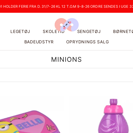
VI HOLDER FERIE FRA D. 31/7-26 KL 12 T.O.M 9-8-26 ORDRE SENDES I UGE 3
LEGETØJ
SKOLETID
SENGETØJ
BØRNET
BADEUDSTYR
OPRYDNINGS SALG
MINIONS