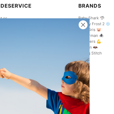
DESERVICE
BRANDS
Baby Shark 🦈
t os
Disney Frost 2 ❄️
Gurli Gris 🐷
ing med EAN
Spiderman 🕷️
lsbetingelser
Avengers 💪
data politik
Batman 🦇
ing/Returnering
Lilo og Stitch
evilkår
ebetalingspolitik
arestyrelsen