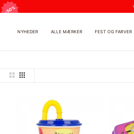
Videre
50%
50%
50%
NYHEDER
ALLE MÆRKER
FEST OG FARVER
NYHEDER
ALLE MÆRKER