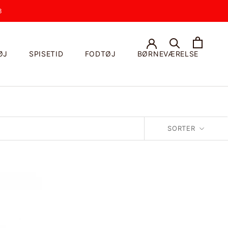
3
ØJ
SPISETID
FODTØJ
BØRNEVÆRELSE
SORTER