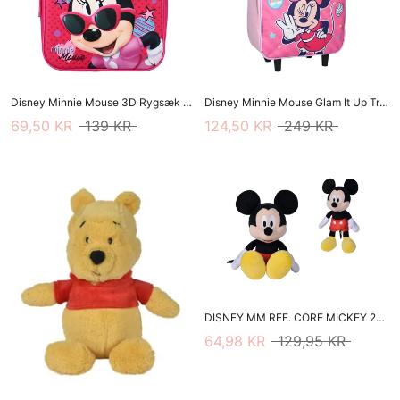
Disney Minnie Mouse 3D Rygsæk - Friends Around Town
Disney Minnie Mouse Glam It Up Trolley
69,50 KR
139 KR
124,50 KR
249 KR
DISNEY MM REF. CORE MICKEY 20CM
64,98 KR
129,95 KR