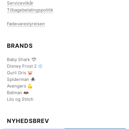
Servicevilkår
Tilbagebetalingspolitik
Fødevarestyrelsen
BRANDS
Baby Shark 🦈
Disney Frost 2 ❄️
Gurli Gris 🐷
Spiderman 🕷️
Avengers 💪
Batman 🦇
Lilo og Stitch
NYHEDSBREV