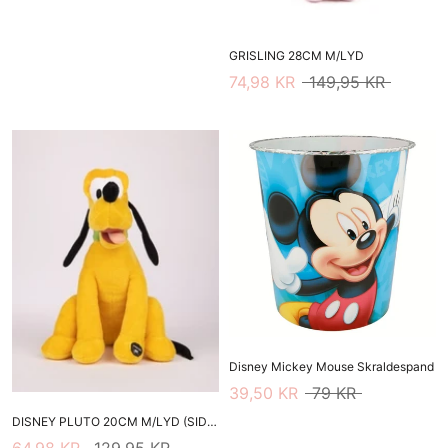
GRISLING 28CM M/LYD
74,98 KR
149,95 KR
Disney Mickey Mouse Skraldespand
39,50 KR
79 KR
DISNEY PLUTO 20CM M/LYD (SIDDENDE)
64,98 KR
129,95 KR