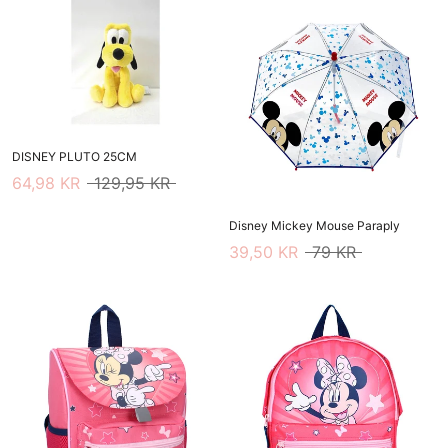
DISNEY PLUTO 25CM
64,98 KR
129,95 KR
Disney Mickey Mouse Paraply
39,50 KR
79 KR