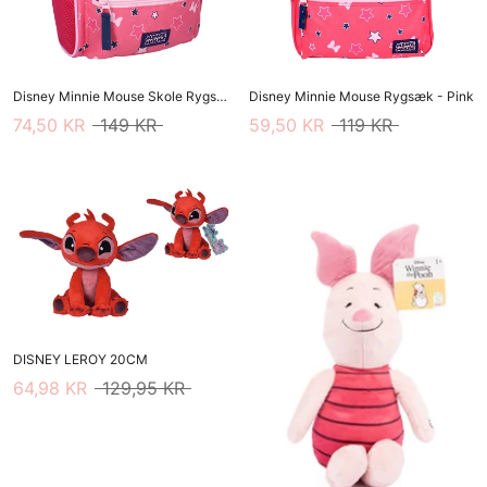
Disney Minnie Mouse Skole Rygsæk - Pink
Disney Minnie Mouse Rygsæk - Pink
74,50 KR
149 KR
59,50 KR
119 KR
DISNEY LEROY 20CM
64,98 KR
129,95 KR