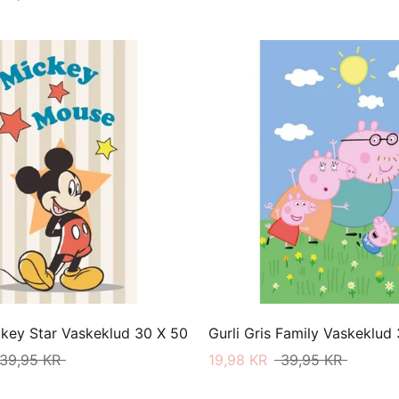
key Star Vaskeklud 30 X 50
Gurli Gris Family Vaskeklud
39,95 KR
19,98 KR
39,95 KR