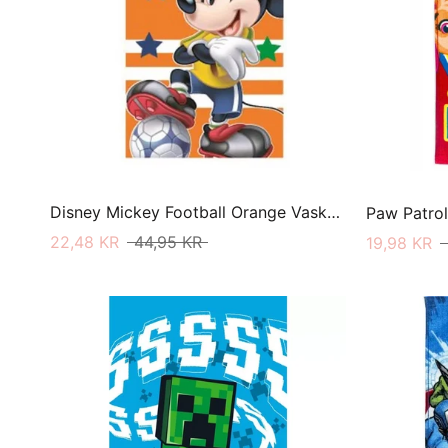
Disney Mickey Football Orange Vaskeklud 35 X 65
Paw Patro
22,48 KR
44,95 KR
19,98 KR