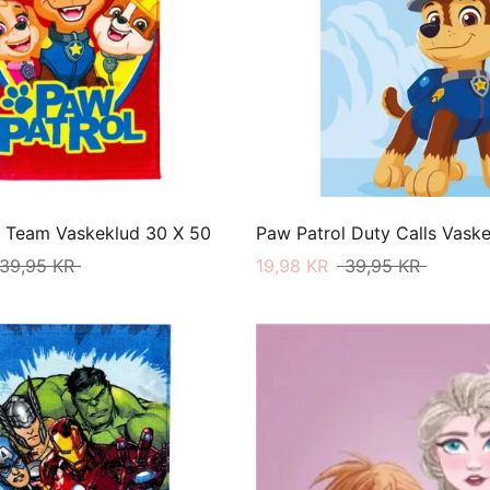
l Team Vaskeklud 30 X 50
39,95 KR
19,98 KR
39,95 KR