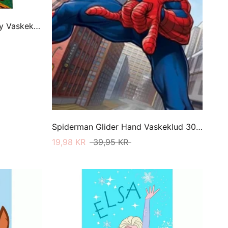
Sonic The Hedgehog Speedy Vaskeklud 30 X 50
Spiderman Glider Hand Vaskeklud 30 X 50
19,98 KR
39,95 KR