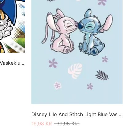
Sonic The Hedgehog Island Vaskeklud 30 X 30
Disney Lilo And Stitch Light Blue Vaskeklud 30 X 50
19,98 KR
39,95 KR