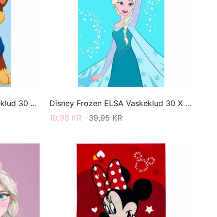
Paw Patrol Duty Calls Vaskeklud 30 X 50
Disney Frozen ELSA Vaskeklud 30 X 50
19,98 KR
39,95 KR