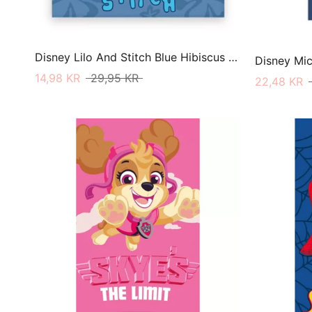
Disney Lilo And Stitch Blue Hibiscus Vaskeklud 30 X 30
14,98 KR
29,95 KR
22,48 KR