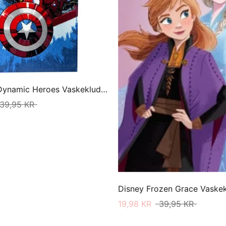
Avengers Dynamic Heroes Vaskeklud 30 X 50
39,95 KR
19,98 KR
39,95 KR