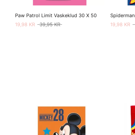
Paw Patrol Limit Vaskeklud 30 X 50
19,98 KR
39,95 KR
19,98 KR