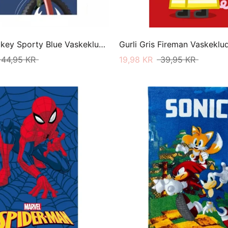
Disney Mickey Sporty Blue Vaskeklud 35 X 65
Gurli Gris Fireman Vaskeklu
44,95 KR
19,98 KR
39,95 KR