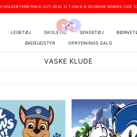
VI HOLDER FERIE FRA D. 31/7-26 KL 12 T.O.M 9-8-26 ORDRE SENDES I UGE 3
LEGETØJ
SKOLETID
SENGETØJ
BØRNET
BADEUDSTYR
OPRYDNINGS SALG
VASKE KLUDE