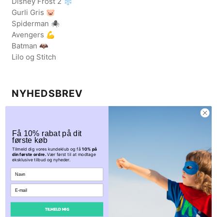
Disney Frost 2 ❄️
Gurli Gris 🐷
Spiderman 🕷️
Avengers 💪
Batman 🦇
Lilo og Stitch
NYHEDSBREV
Få eksklusive rabatkoder og nys om udsalgskampagner.
Tilmeld dig vores nyhedsbrev her.
Få 10% rabat på dit
første køb
Tilmeld dig vores kundeklub og få
10% på
din første ordre.
Vær først til at modtage
eksklusive tilbud og nyheder.
TILMELD
TILMELD MIG