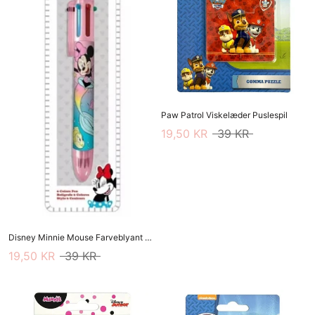
Paw Patrol Viskelæder Puslespil
19,50 KR
39 KR
Disney Minnie Mouse Farveblyant 6 I En
19,50 KR
39 KR