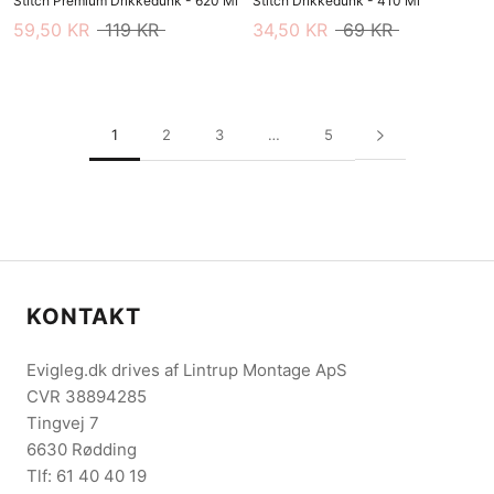
Stitch Premium Drikkedunk - 620 Ml
Stitch Drikkedunk - 410 Ml
59,50 KR
119 KR
34,50 KR
69 KR
1
2
3
…
5
KONTAKT
Evigleg.dk drives af Lintrup Montage ApS
CVR 38894285
Tingvej 7
6630 Rødding
Tlf: 61 40 40 19