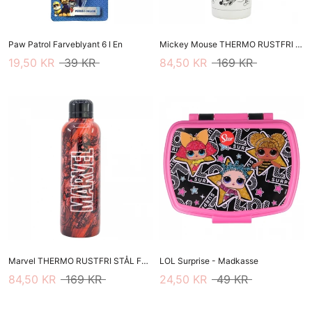
Paw Patrol Farveblyant 6 I En
Mickey Mouse THERMO RUSTFRI STÅL FLASKE 515 ML
19,50 KR
39 KR
84,50 KR
169 KR
Marvel THERMO RUSTFRI STÅL FLASKE 515 ML
LOL Surprise - Madkasse
84,50 KR
169 KR
24,50 KR
49 KR