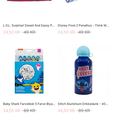
L.O.L. Surprise! Sweet And Sassy Penalhus
Disney Frost 2 Penalhus - Think Magic
24,50 KR
49 KR
24,50 KR
49 KR
Baby Shark Farveblok 5 Farve Blyanter
Stitch Aluminium Drikkedunk - 400 Ml
34,50 KR
69 KR
44,50 KR
89 KR