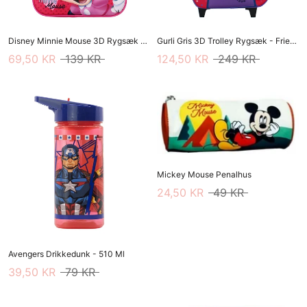
Disney Minnie Mouse 3D Rygsæk - Friends Around Town
Gurli Gris 3D Trolley Rygsæk - Friends Around Town
69,50 KR
139 KR
124,50 KR
249 KR
Mickey Mouse Penalhus
24,50 KR
49 KR
Avengers Drikkedunk - 510 Ml
39,50 KR
79 KR