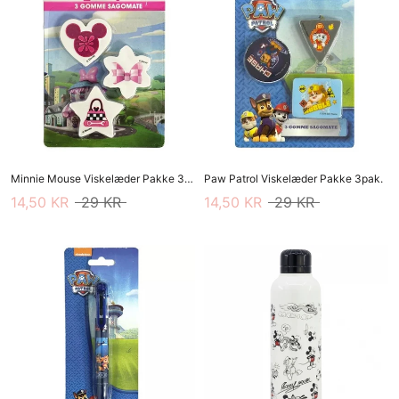
Minnie Mouse Viskelæder Pakke 3pak.
Paw Patrol Viskelæder Pakke 3pak.
14,50 KR
29 KR
14,50 KR
29 KR