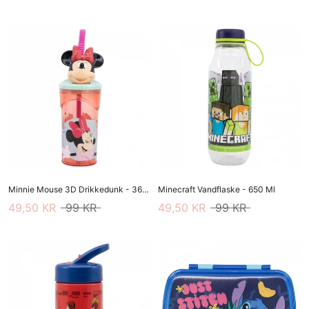
Minnie Mouse 3D Drikkedunk - 360ml
Minecraft Vandflaske - 650 Ml
49,50 KR
99 KR
49,50 KR
99 KR