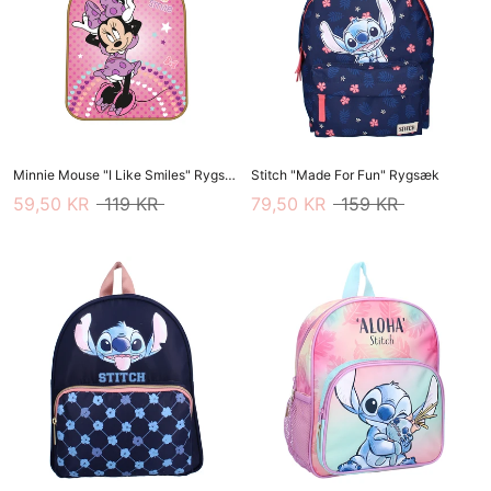
Minnie Mouse "I Like Smiles" Rygsæk
Stitch "Made For Fun" Rygsæk
59,50 KR
119 KR
79,50 KR
159 KR