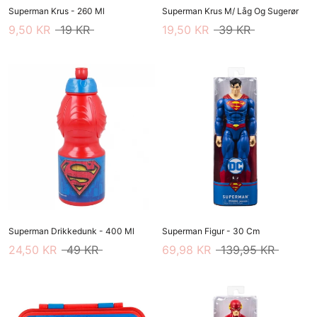
Superman Krus - 260 Ml
Superman Krus M/ Låg Og Sugerør
9,50 KR
19 KR
19,50 KR
39 KR
Superman Drikkedunk - 400 Ml
Superman Figur - 30 Cm
24,50 KR
49 KR
69,98 KR
139,95 KR