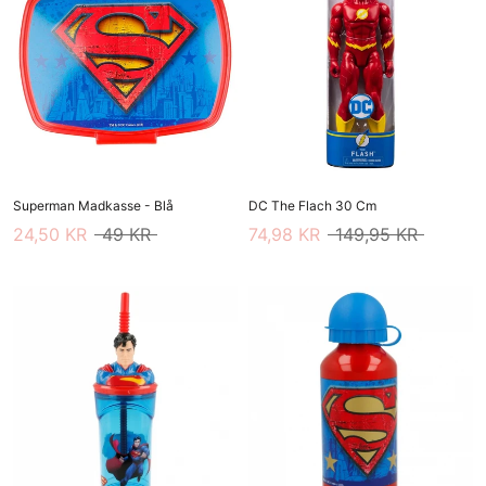
Superman Madkasse - Blå
DC The Flach 30 Cm
24,50 KR
49 KR
74,98 KR
149,95 KR