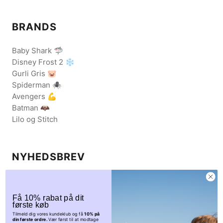
BRANDS
Baby Shark 🦈
Disney Frost 2 ❄️
Gurli Gris 🐷
Spiderman 🕷️
Avengers 💪
Batman 🦇
Lilo og Stitch
NYHEDSBREV
Få eksklusive rabatkoder og nys om udsalgskampagner.
Tilmeld dig vores nyhedsbrev her.
Få 10% rabat på dit
første køb
Tilmeld dig vores kundeklub og få
10% på
din første ordre.
Vær først til at modtage