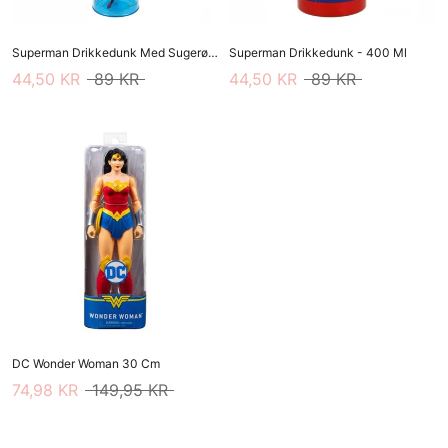
Superman Drikkedunk Med Sugerør - 360 Ml
Superman Drikkedunk - 400 Ml
44,50 KR
89 KR
44,50 KR
89 KR
DC Wonder Woman 30 Cm
74,98 KR
149,95 KR