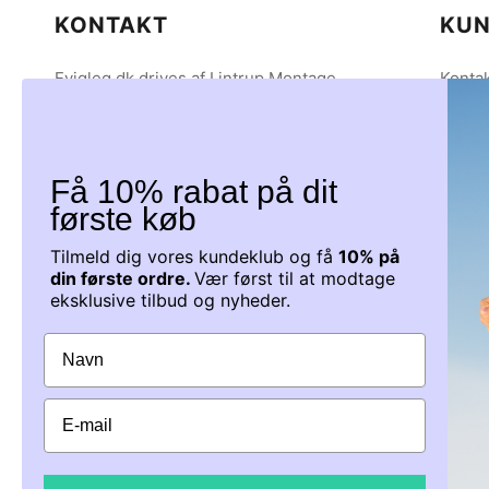
KONTAKT
KUN
Evigleg.dk drives af Lintrup Montage
Kontak
ApS
Om os
CVR 38894285
Betal
Tingvej 7
Hande
6630 Rødding
Person
Få 10% rabat på dit
Tlf: 61 40 40 19
Lever
første køb
Mail: info@evigleg.dk
Servic
Tilmeld dig vores kundeklub og få
10% på
Tilbag
din første ordre.
Vær først til at modtage
Du kan kontakte os på tlf.: 61404019
eksklusive tilbud og nyheder.
Mandag - Torsdag 9-15 Fredag 9-12
Fødev
Eller på mail Info@evigleg.dk, som vi
besvarer inden for 24
timer i hverdagen