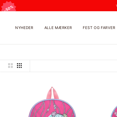
Videre
50%
50%
NYHEDER
ALLE MÆRKER
FEST OG FARVER
NYHEDER
ALLE MÆRKER