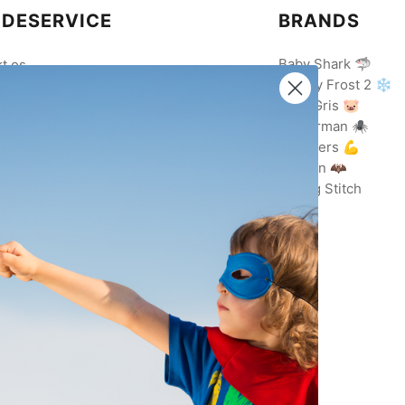
DESERVICE
BRANDS
Baby Shark 🦈
t os
Disney Frost 2 ❄️
Gurli Gris 🐷
ing med EAN
Spiderman 🕷️
lsbetingelser
Avengers 💪
data politik
Batman 🦇
ing/Returnering
Lilo og Stitch
evilkår
ebetalingspolitik
arestyrelsen