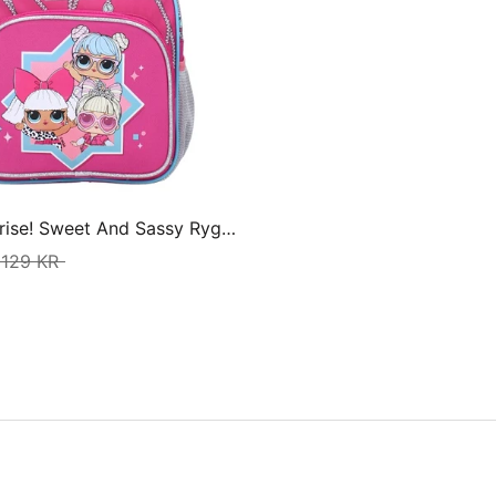
L.O.L. Surprise! Sweet And Sassy Rygsæk
129 KR