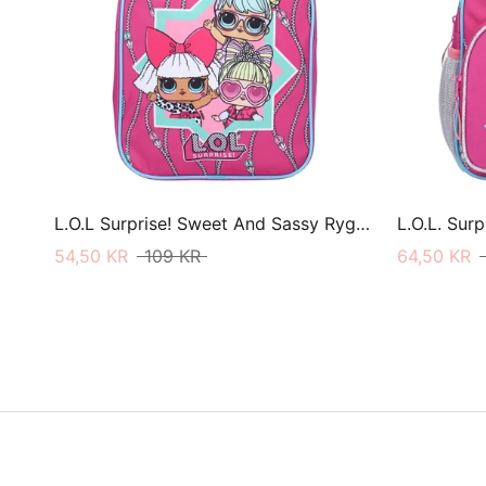
L.O.L Surprise! Sweet And Sassy Rygsæk
54,50 KR
109 KR
64,50 KR