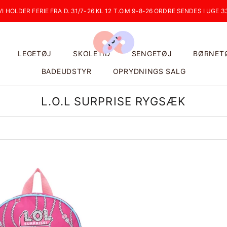
VI HOLDER FERIE FRA D. 31/7-26 KL 12 T.O.M 9-8-26 ORDRE SENDES I UGE 3
LEGETØJ
SKOLETID
SENGETØJ
BØRNET
BADEUDSTYR
OPRYDNINGS SALG
L.O.L SURPRISE RYGSÆK