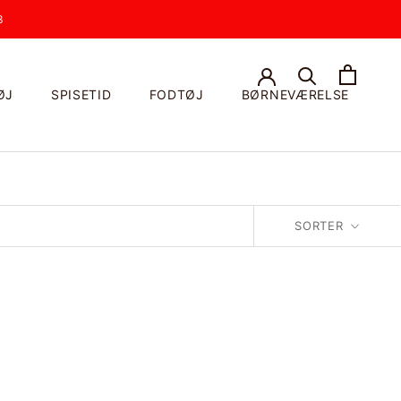
3
ØJ
SPISETID
FODTØJ
BØRNEVÆRELSE
SORTER