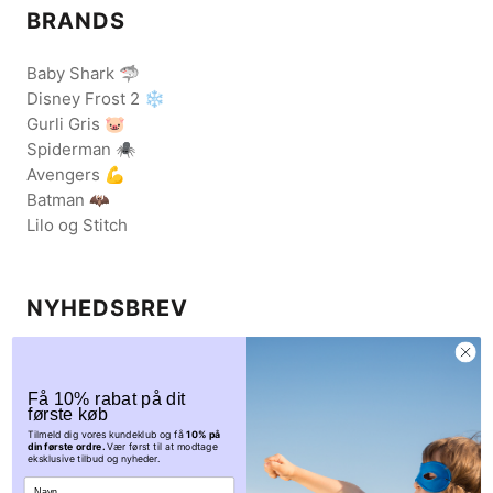
BRANDS
Baby Shark 🦈
Disney Frost 2 ❄️
Gurli Gris 🐷
Spiderman 🕷️
Avengers 💪
Batman 🦇
Lilo og Stitch
NYHEDSBREV
Få eksklusive rabatkoder og nys om udsalgskampagner.
Tilmeld dig vores nyhedsbrev her.
Få 10% rabat på dit
første køb
Tilmeld dig vores kundeklub og få
10% på
din første ordre.
Vær først til at modtage
eksklusive tilbud og nyheder.