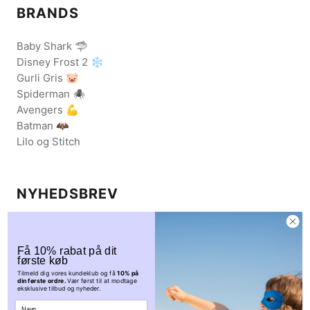
BRANDS
Baby Shark 🦈
Disney Frost 2 ❄️
Gurli Gris 🐷
Spiderman 🕷️
Avengers 💪
Batman 🦇
Lilo og Stitch
NYHEDSBREV
Få eksklusive rabatkoder og nys om udsalgskampagner.
Tilmeld dig vores nyhedsbrev her.
Få 10% rabat på dit
første køb
Tilmeld dig vores kundeklub og få
10% på
din første ordre.
Vær først til at modtage
eksklusive tilbud og nyheder.