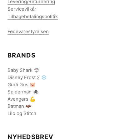
Levering/Returnering
Servicevilkår
Tilbagebetalingspolitik
Fødevarestyrelsen
BRANDS
Baby Shark 🦈
Disney Frost 2 ❄️
Gurli Gris 🐷
Spiderman 🕷️
Avengers 💪
Batman 🦇
Lilo og Stitch
NYHEDSBREV