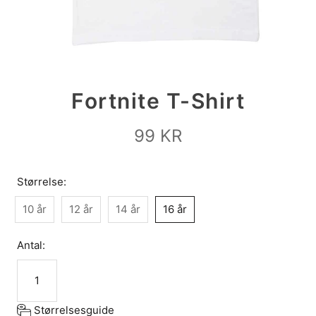
Fortnite T-Shirt
99 KR
Størrelse:
10 år
12 år
14 år
16 år
Antal:
Størrelsesguide