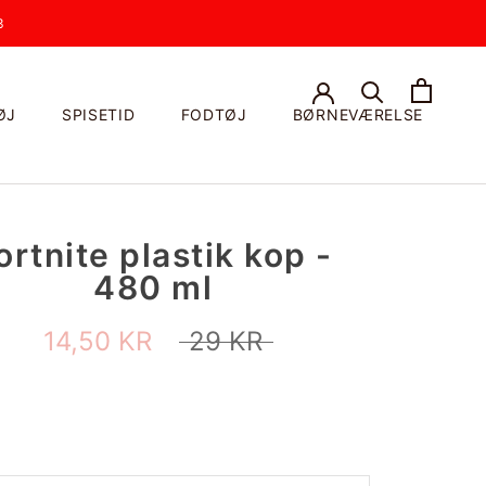
3
ØJ
SPISETID
FODTØJ
BØRNEVÆRELSE
ortnite plastik kop -
480 ml
14,50 KR
29 KR