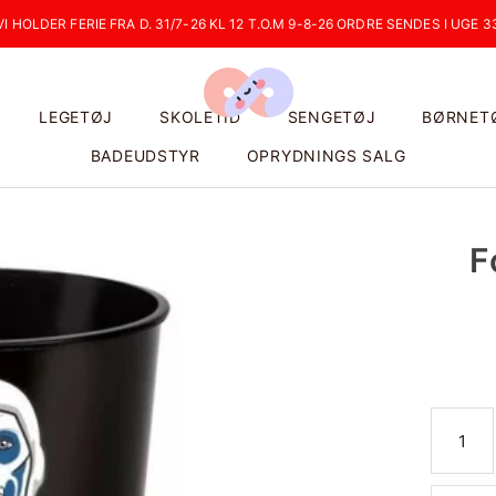
VI HOLDER FERIE FRA D. 31/7-26 KL 12 T.O.M 9-8-26 ORDRE SENDES I UGE 3
LEGETØJ
SKOLETID
SENGETØJ
BØRNET
BADEUDSTYR
OPRYDNINGS SALG
F