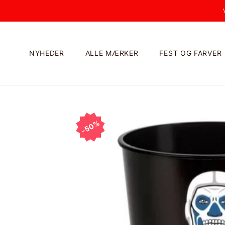
Videre
NYHEDER
ALLE MÆRKER
FEST OG FARVER
NYHEDER
ALLE MÆRKER
50%