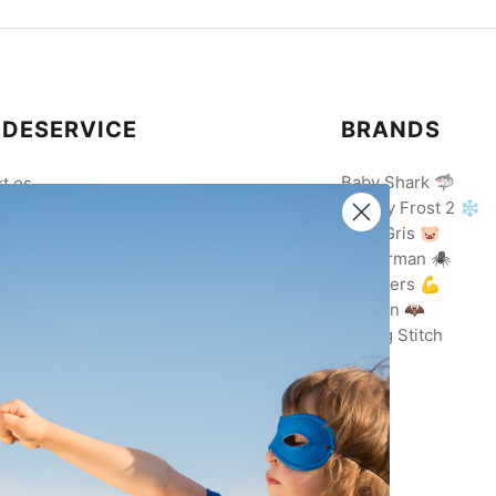
DESERVICE
BRANDS
Baby Shark 🦈
t os
Disney Frost 2 ❄️
Gurli Gris 🐷
ing med EAN
Spiderman 🕷️
lsbetingelser
Avengers 💪
data politik
Batman 🦇
ing/Returnering
Lilo og Stitch
evilkår
ebetalingspolitik
arestyrelsen