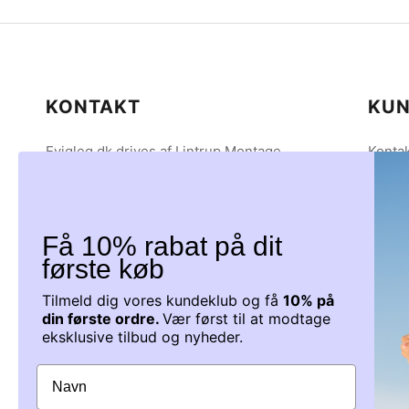
KONTAKT
KUN
Evigleg.dk drives af Lintrup Montage
Kontak
ApS
Om os
CVR 38894285
Betal
Tingvej 7
Hande
6630 Rødding
Person
Få 10% rabat på dit
Tlf: 61 40 40 19
Lever
første køb
Mail: info@evigleg.dk
Servic
Tilmeld dig vores kundeklub og få
10% på
Tilbag
din første ordre.
Vær først til at modtage
Du kan kontakte os på tlf.: 61404019
eksklusive tilbud og nyheder.
Mandag - Torsdag 9-15 Fredag 9-12
Fødev
Eller på mail Info@evigleg.dk, som vi