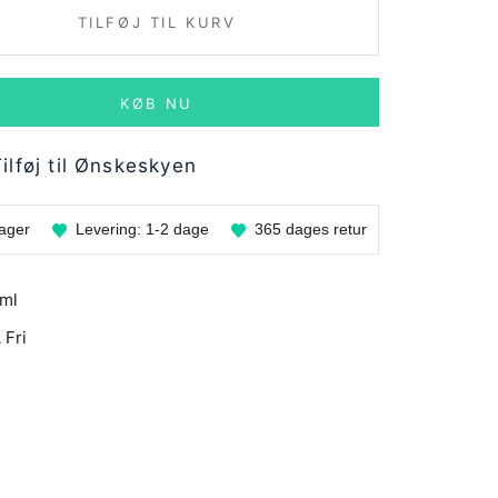
TILFØJ TIL KURV
KØB NU
ilføj til Ønskeskyen
lager
Levering:
1-2 dage
365 dages
retur
ml
 Fri