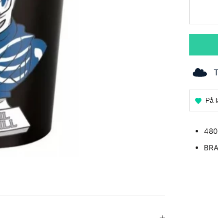
T
På
480
BRA